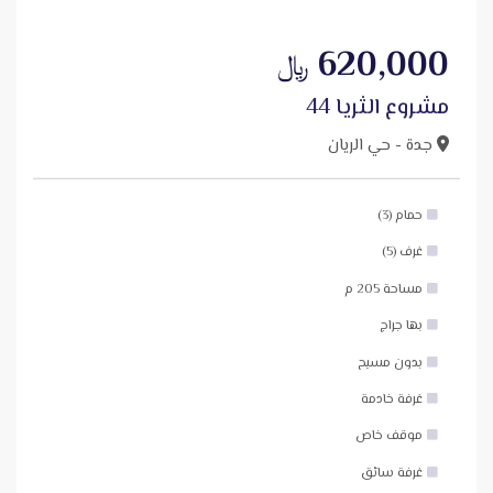
620,000
﷼
مشروع الثريا 44
جدة - حي الريان
حمام (3)
غرف (5)
مساحة 205 م
بها جراج
بدون مسبح
غرفة خادمة
موقف خاص
غرفة سائق