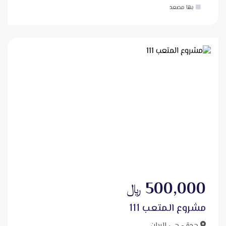
بها مصعد
500,000
﷼
مشروع المتعب 111
جدة - حي الريان