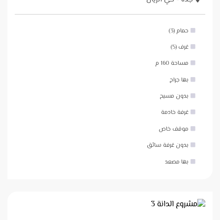
حمام (3)
غرف (5)
مساحة 160 م
بها جراج
بدون مسبح
غرفة خادمة
موقف خاص
بدون غرفة سائق
بها مصعد