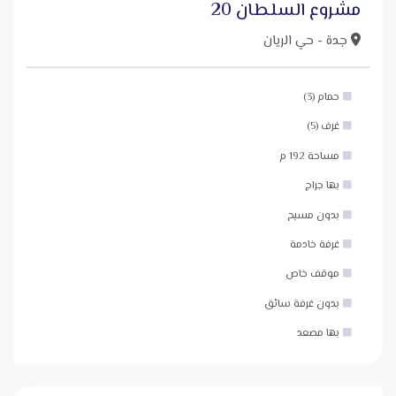
مشروع السلطان 20
جدة - حي الريان
حمام (3)
غرف (5)
مساحة 192 م
بها جراج
بدون مسبح
غرفة خادمة
موقف خاص
بدون غرفة سائق
بها مصعد