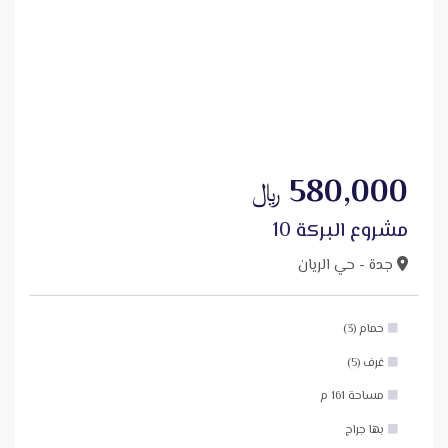
580,000
﷼
مشروع البركة 10
جدة - حي الريان
حمام (3)
غرف (5)
مساحة 161 م
بها جراج