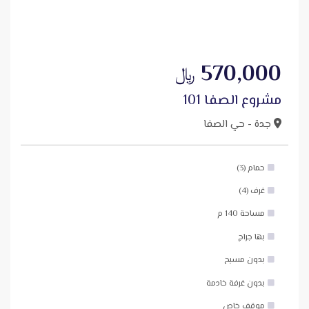
570,000
﷼
مشروع الصفا 101
جدة - حي الصفا
حمام (3)
غرف (4)
مساحة 140 م
بها جراج
بدون مسبح
بدون غرفة خادمة
موقف خاص