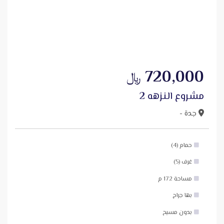
720,000
﷼
مشروع النزهه 2
جدة -
حمام (4)
غرف (5)
مساحة 172 م
بها جراج
بدون مسبح