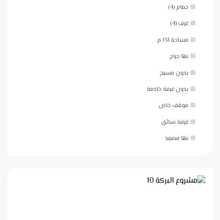
حمام (4)
غرف (4)
مساحة 131 م
بها جراج
بدون مسبح
بدون غرفة خادمة
موقف خاص
غرفة سائق
بها مصعد